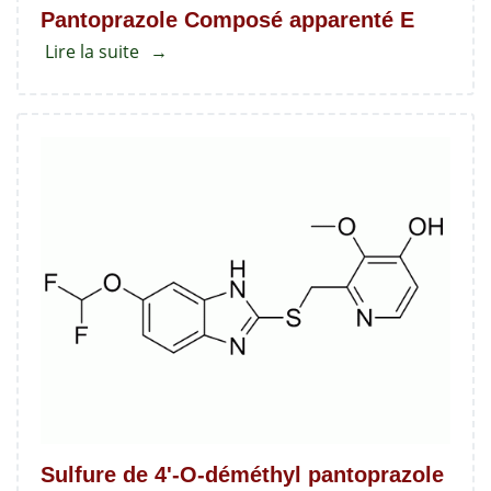
Pantoprazole Composé apparenté E
Lire la suite
about
Pantoprazole
Composé
apparenté
E
Sulfure de 4'-O-déméthyl pantoprazole