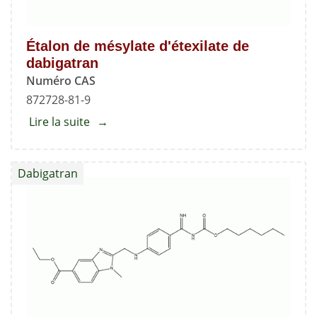
Étalon de mésylate d'étexilate de
dabigatran
Numéro CAS
872728-81-9
Lire la suite
about
Étalon
de
Dabigatran
mésylate
d'étexilate
de
dabigatran