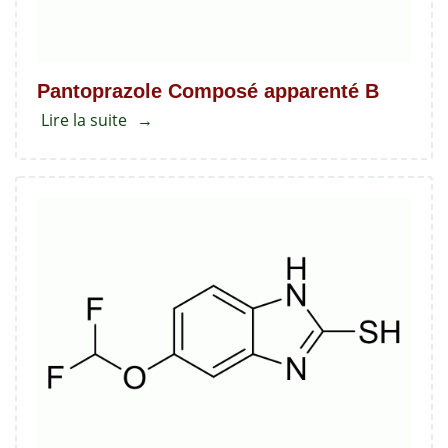
Pantoprazole Composé apparenté B
Lire la suite
about
Pantoprazole
Composé
apparenté
B