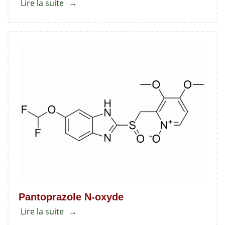
Lire la suite
about
2-
(chlorométhyl)-3,4-
diméthoxypyridine
Pantoprazole N-oxyde
Lire la suite
about