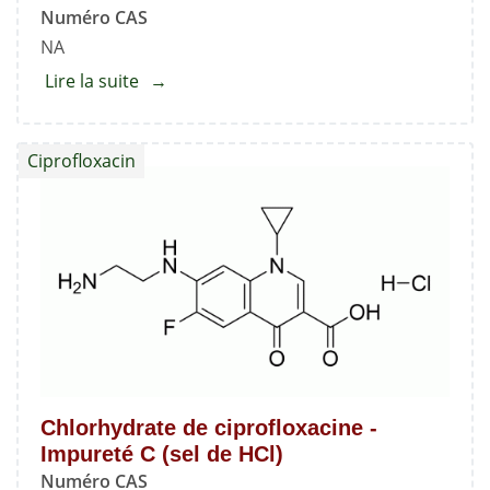
Numéro CAS
NA
Lire la suite
about
Chlorhydrate
de
Ciprofloxacin
valaciclovir
hydraté
standard
Chlorhydrate de ciprofloxacine -
Impureté C (sel de HCl)
Numéro CAS