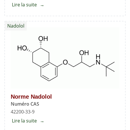
Lire la suite
about
Ester
méthylique
Nadolol
de
cétirizine
Norme Nadolol
Numéro CAS
42200-33-9
Lire la suite
about
Norme