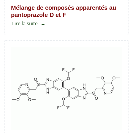
Mélange de composés apparentés au
pantoprazole D et F
Lire la suite
about
Mélange
de
composés
apparentés
au
pantoprazole
D
et
F