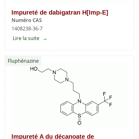
Impureté de dabigatran H[Imp-E]
Numéro CAS
1408238-36-7
Lire la suite
about
Impureté
de
Fluphénazine
dabigatran
H[Imp-
E]
Impureté A du décanoate de