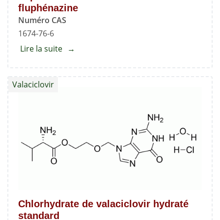
fluphénazine
Numéro CAS
1674-76-6
Lire la suite
about
Impureté
A
Valaciclovir
du
décanoate
de
fluphénazine
Chlorhydrate de valaciclovir hydraté
standard