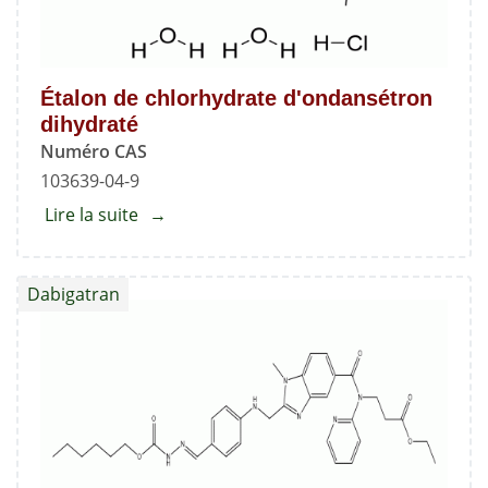
Étalon de chlorhydrate d'ondansétron
dihydraté
Numéro CAS
103639-04-9
Lire la suite
about
Étalon
de
Dabigatran
chlorhydrate
d'ondansétron
dihydraté