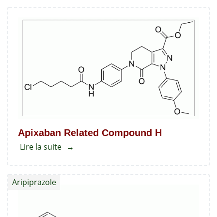
EP
Impureté
-
B
Apixaban Related Compound H
Lire la suite
about
Apixaban
Related
Aripiprazole
Compound
H