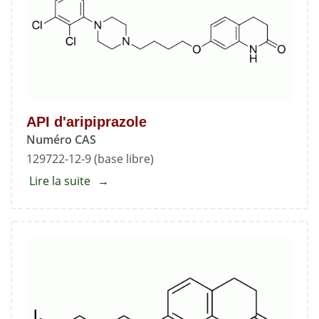
API d'aripiprazole
Numéro CAS
129722-12-9 (base libre)
Lire la suite
about
API
d'aripiprazole