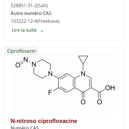
528851-31-2(Salt)
Autre numéro CAS
103222-12-4(Freebase)
Lire la suite
about
Chlorhydrate
de
Ciprofloxacin
ciprofloxacine
-
Impureté
C
(sel
de
HCl)
N-nitroso ciprofloxacine
Numéro CAS