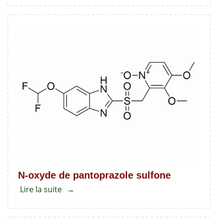
Pantoprazole
N-
oxyde
N-oxyde de pantoprazole sulfone
Lire la suite
about
N-
oxyde