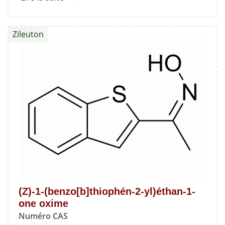
Varénicline
Zileuton
(Z)-1-(benzo[b]thiophén-2-yl)éthan-1-
one oxime
Numéro CAS