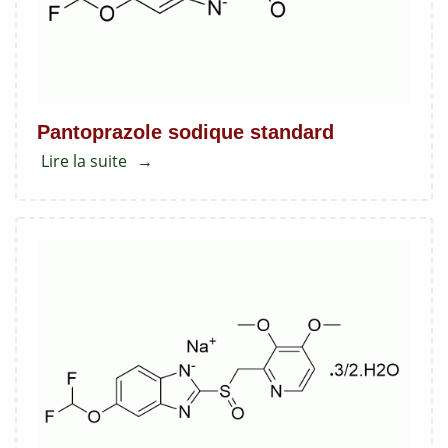
phényl
carbamate
Pantoprazole sodique standard
Lire la suite
about
Pantoprazole
sodique
standard