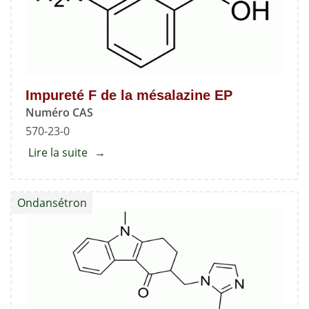
Impureté F de la mésalazine EP
Numéro CAS
570-23-0
Lire la suite
about
Impureté
F
Ondansétron
de
la
mésalazine
EP