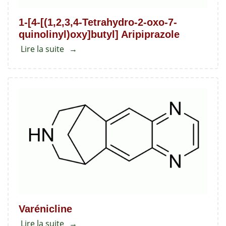
1-[4-[(1,2,3,4-Tetrahydro-2-oxo-7-
quinolinyl)oxy]butyl] Aripiprazole
Lire la suite
about
1-
[4-
[(1,2,3,4-
Tetrahydro-
2-
oxo-
7-
quinolinyl)oxy]butyl]
Aripiprazole
Varénicline
Lire la suite
about