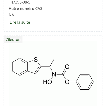
147396-08-5
Autre numéro CAS
NA
Lire la suite
about
(Z)-1-
(benzo[b]thiophén-
Zileuton
2-
yl)éthan-
1-
one
oxime