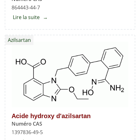
864443-44-7
Lire la suite
about
N-
nitroso
Azilsartan
ciprofloxacine
Acide hydroxy d'azilsartan
Numéro CAS
1397836-49-5