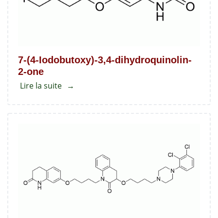
7-(4-Iodobutoxy)-3,4-dihydroquinolin-
2-one
Lire la suite
about
7-
(4-
Iodobutoxy)-3,4-
dihydroquinolin-
2-
one