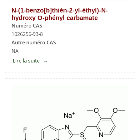
N-(1-benzo[b]thién-2-yl-éthyl)-N-
hydroxy O-phényl carbamate
Numéro CAS
1026256-93-8
Autre numéro CAS
NA
Lire la suite
about
N-
(1-
benzo[b]thién-
2-
yl-
éthyl)-
N-
hydroxy
O-