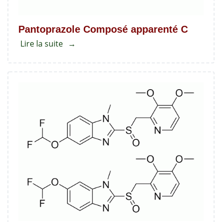
Pantoprazole Composé apparenté C
Lire la suite
about
Pantoprazole
Composé
apparenté
C