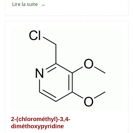
Lire la suite
about
Sulfure
de
4'-
O-
déméthyl
pantoprazole
2-(chlorométhyl)-3,4-
diméthoxypyridine