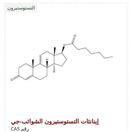
التستو
التستوستيرون
الشوائ
E
إينانثات التستوستيرون الشوائب-جي
رقم CAS