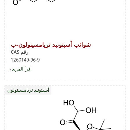
شوائب أسيتونيد تريامسينولون-ب
رقم CAS
1260149-96-9
اقرأ المزيد
about
شوائب
أسيتوني
أسيتونيد تريامسينولون
تريامس
ب