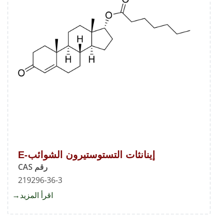
إينانثات التستوستيرون الشوائب-E
رقم CAS
219296-36-3
اقرأ المزيد
about
إينانثات