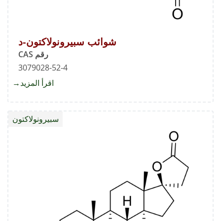
شوائب سبيرونولاكتون-د
رقم CAS
3079028-52-4
اقرأ المزيد
about
شوائب
سبيرون
سبيرونولاكتون
د