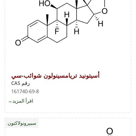
أسيتونيد تريامسينولون شوائب-سي
رقم CAS
161740-69-8
اقرأ المزيد
about
أسيتوني
تريامس
سبيرونولاكتون
شوائب-
سي