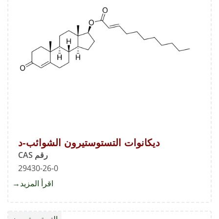
ديكانوات التستوستيرون الشوائب-د
رقم CAS
29430-26-0
اقرأ المزيد
about
ديكانو
التستو
التستوستيرون