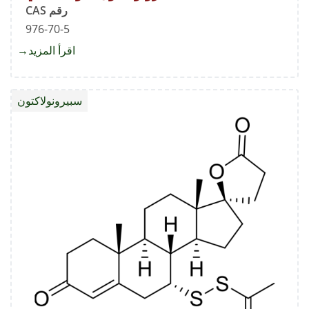
رقم CAS
976-70-5
اقرأ المزيد
about
سبيرون
شوائب-
سبيرونولاكتون
سي