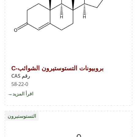
بروبيونات التستوستيرون الشوائب-C
رقم CAS
58-22-0
اقرأ المزيد
about
بروبيون
التستو
التستوستيرون
الشوائ
C