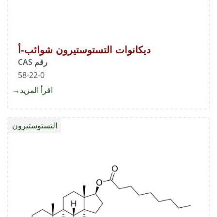
ديكانوات التستوستيرون شوائب-أ
رقم CAS
58-22-0
اقرأ المزيد
about
ديكانو
التستو
التستوستيرون
شوائب-
أ