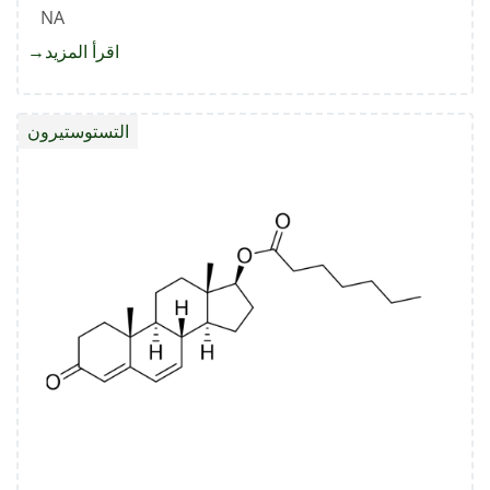
NA
اقرأ المزيد
about
إينانثات
التستو
التستوستيرون
الشوائ
جي