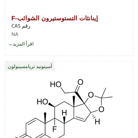
إينانثات التستوستيرون الشوائب-F
رقم CAS
NA
اقرأ المزيد
about
إينانثات
التستو
أسيتونيد تريامسينولون
الشوائ
F