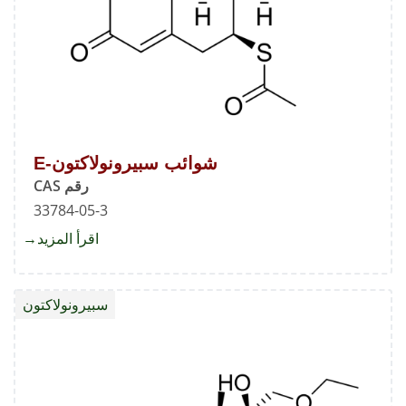
شوائب سبيرونولاكتون-E
رقم CAS
33784-05-3
اقرأ المزيد
about
شوائب
سبيرون
سبيرونولاكتون
E