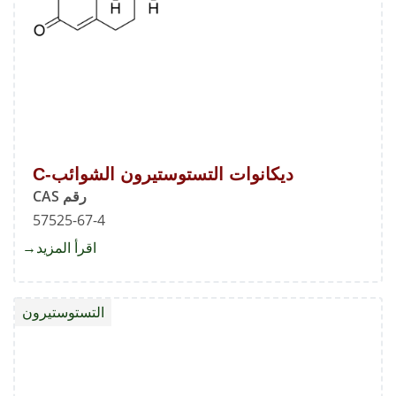
ديكانوات التستوستيرون الشوائب-C
رقم CAS
57525-67-4
اقرأ المزيد
about
ديكانو
التستو
التستوستيرون
الشوائ
C