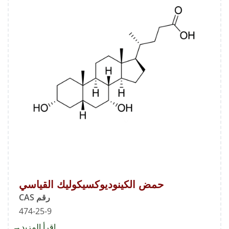
حمض الكينوديوكسيكوليك القياسي
رقم CAS
474-25-9
اقرأ المزيد
about