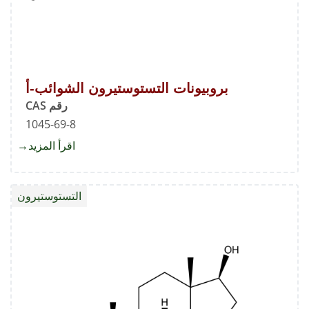
بروبيونات التستوستيرون الشوائب-أ
رقم CAS
1045-69-8
اقرأ المزيد
about
بروبيون
التستو
التستوستيرون
الشوائ
أ