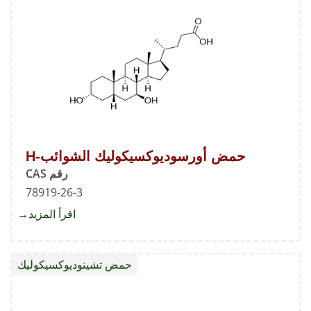
أ
حمض أورسوديوكسيكوليك الشوائب-H
رقم CAS
78919-26-3
اقرأ المزيد
about
حمض
أورسود
حمض تشينوديوكسيكوليك
الشوائ
H