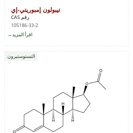
تيبولون إمبوريتي-إي
رقم CAS
105186-33-2
اقرأ المزيد
about
تيبولون
إمبوريت
التستوستيرون
إي