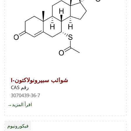
شوائب سبيرونولاكتون-I
رقم CAS
3070439-36-7
اقرأ المزيد
about
شوائب
سبيرون
فيكورونيوم
I