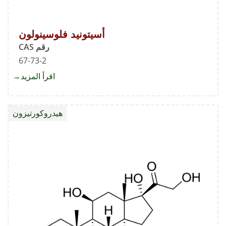
أسيتونيد فلوسينولون
رقم CAS
67-73-2
اقرأ المزيد
about
أسيتوني
فلوسين
هيدروكورتيزون