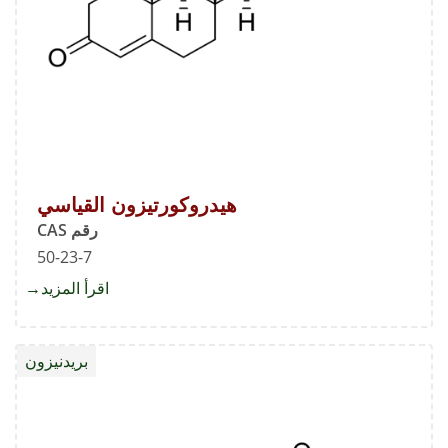
هيدروكورتيزون القياسي
رقم CAS
50-23-7
اقرأ المزيد
about
هيدروك
القياس
بريدنيزون