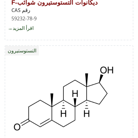
ديكانوات التستوستيرون شوائب-F
رقم CAS
59232-78-9
اقرأ المزيد
about
ديكانو
التستو
التستوستيرون
شوائب-
F