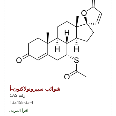
شوائب سبيرونولاكتون-أ
رقم CAS
132458-33-4
اقرأ المزيد
about