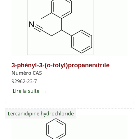
méthyl
2,6-
diméthyl-
4-
(2-
nitrophényl)-1,4-
dihydropyridine-
3,5-
3-phényl-3-(o-tolyl)propanenitrile
dicarboxylate
Numéro CAS
92962-23-7
Lire la suite
about
3-
phényl-
Lercanidipine hydrochloride
3-
(o-
tolyl)propanenitrile