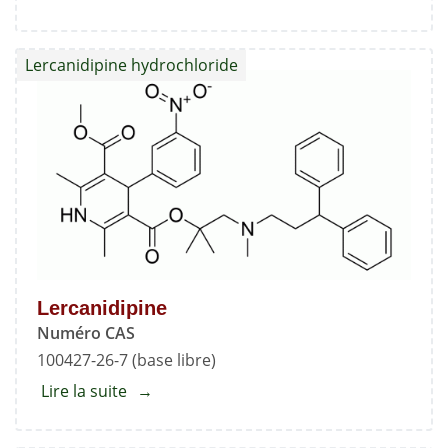
N-
Desméthyl
Lercanidipine hydrochloride
N-
Nitroso
Lercanidipine
EP
Impureté
C
Lercanidipine
Numéro CAS
100427-26-7 (base libre)
Lire la suite
about
Lercanidipine