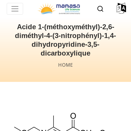
Skip
to
main
Acide 1-(méthoxyméthyl)-2,6-
content
diméthyl-4-(3-nitrophényl)-1,4-
dihydropyridine-3,5-
dicarboxylique
Breadcrumb
HOME