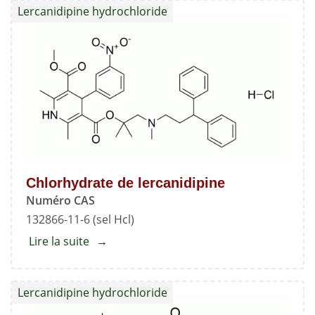
Lercanidipine hydrochloride
Chlorhydrate de lercanidipine
Numéro CAS
132866-11-6 (sel Hcl)
Lire la suite
about
Chlorhydrate
de
Lercanidipine hydrochloride
lercanidipine