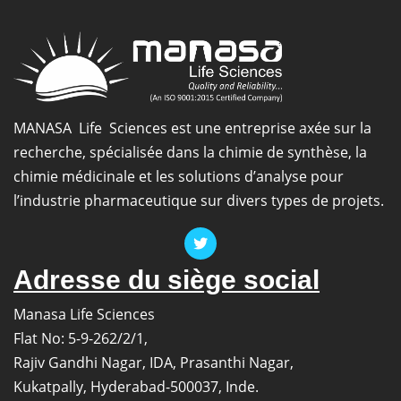
5-
méthyl
2,6-
diméthyl-
4-
(3-
MANASA Life Sciences est une entreprise axée sur la
nitrophényl)-1,4-
recherche, spécialisée dans la chimie de synthèse, la
dihydropyridine-
chimie médicinale et les solutions d’analyse pour
3,5-
l’industrie pharmaceutique sur divers types de projets.
dicarboxylate
Adresse du siège social
Manasa Life Sciences
Flat No: 5-9-262/2/1,
Rajiv Gandhi Nagar, IDA, Prasanthi Nagar,
Kukatpally, Hyderabad-500037, Inde.