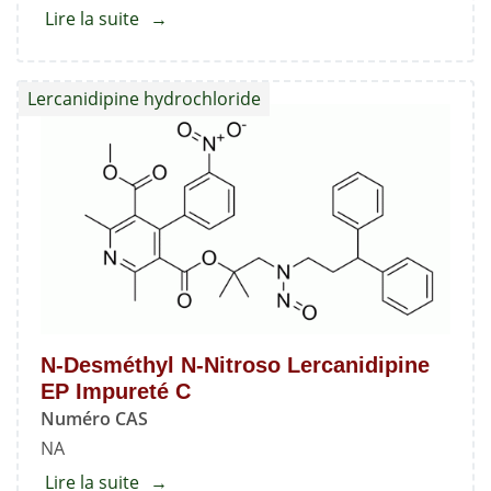
Lire la suite
about
Lércanidipine
Nitroso
Lercanidipine hydrochloride
Impureté
2
N-Desméthyl N-Nitroso Lercanidipine
EP Impureté C
Numéro CAS
NA
Lire la suite
about