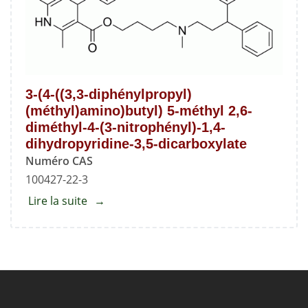
3-(4-((3,3-diphénylpropyl)
(méthyl)amino)butyl) 5-méthyl 2,6-
diméthyl-4-(3-nitrophényl)-1,4-
dihydropyridine-3,5-dicarboxylate
Numéro CAS
100427-22-3
Lire la suite
about
3-
(4-
((3,3-
diphénylpropyl)
(méthyl)amino)butyl)