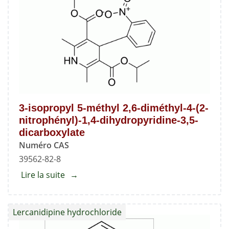
3-isopropyl 5-méthyl 2,6-diméthyl-4-(2-
nitrophényl)-1,4-dihydropyridine-3,5-
dicarboxylate
Numéro CAS
39562-82-8
Lire la suite
about
3-
isopropyl
Lercanidipine hydrochloride
5-