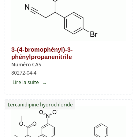
3-(4-bromophényl)-3-
phénylpropanenitrile
Numéro CAS
80272-04-4
Lire la suite
about
3-
(4-
Lercanidipine hydrochloride
bromophényl)-3-
phénylpropanenitrile