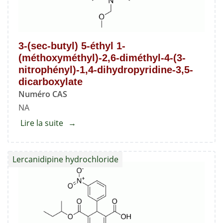
dicarboxylate
de
diéthyle
3-(sec-butyl) 5-éthyl 1-
(méthoxyméthyl)-2,6-diméthyl-4-(3-
nitrophényl)-1,4-dihydropyridine-3,5-
dicarboxylate
Numéro CAS
NA
Lire la suite
about
3-
(sec-
Lercanidipine hydrochloride
butyl)
5-
éthyl
1-
(méthoxyméthyl)-2,6-