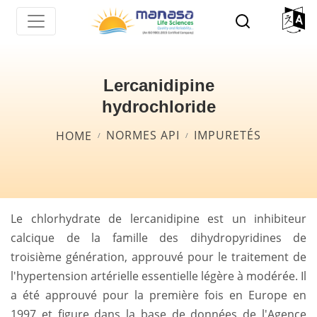
Skip
to
main
content
Lercanidipine
hydrochloride
Breadcrumb
NORMES API
IMPURETÉS
HOME
Le chlorhydrate de lercanidipine est un inhibiteur
calcique de la famille des dihydropyridines de
troisième génération, approuvé pour le traitement de
l'hypertension artérielle essentielle légère à modérée. Il
a été approuvé pour la première fois en Europe en
1997 et figure dans la base de données de l'Agence