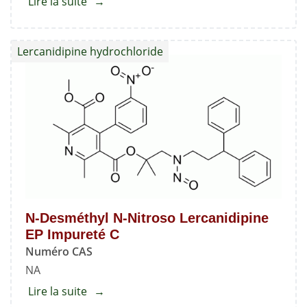
Lire la suite
about
Lércanidipine
Nitroso
Lercanidipine hydrochloride
Impureté
2
N-Desméthyl N-Nitroso Lercanidipine
EP Impureté C
Numéro CAS
NA
Lire la suite
about