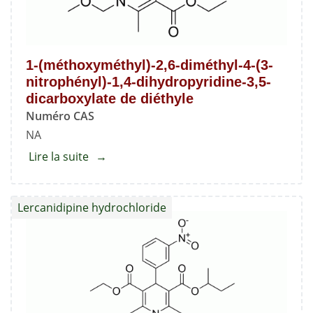
carboxylate
de
sec-
1-(méthoxyméthyl)-2,6-diméthyl-4-(3-
butyle
nitrophényl)-1,4-dihydropyridine-3,5-
dicarboxylate de diéthyle
Numéro CAS
NA
Lire la suite
about
1-
(méthoxyméthyl)-2,6-
Lercanidipine hydrochloride
diméthyl-
4-
(3-
nitrophényl)-1,4-
dihydropyridine-
3,5-