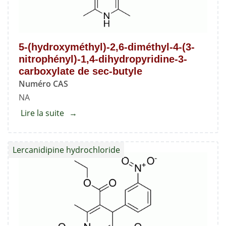
4-
(3-
nitrophényl)-1,4-
5-(hydroxyméthyl)-2,6-diméthyl-4-(3-
dihydropyridine-
nitrophényl)-1,4-dihydropyridine-3-
3,5-
carboxylate de sec-butyle
dicarboxylate
Numéro CAS
NA
Lire la suite
about
5-
(hydroxyméthyl)-2,6-
Lercanidipine hydrochloride
diméthyl-
4-
(3-
nitrophényl)-1,4-
dihydropyridine-
3-