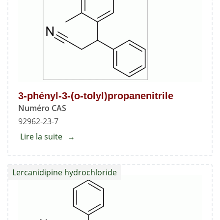
2,6-
diméthyl-
4-
(2-
nitrophényl)-1,4-
dihydropyridine-
3,5-
3-phényl-3-(o-tolyl)propanenitrile
dicarboxylate
Numéro CAS
92962-23-7
Lire la suite
about
3-
phényl-
Lercanidipine hydrochloride
3-
(o-
tolyl)propanenitrile