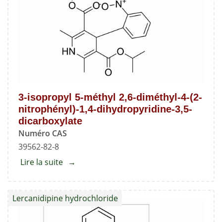
3-isopropyl 5-méthyl 2,6-diméthyl-4-(2-
nitrophényl)-1,4-dihydropyridine-3,5-
dicarboxylate
Numéro CAS
39562-82-8
Lire la suite
about
3-
isopropyl
Lercanidipine hydrochloride
5-
méthyl