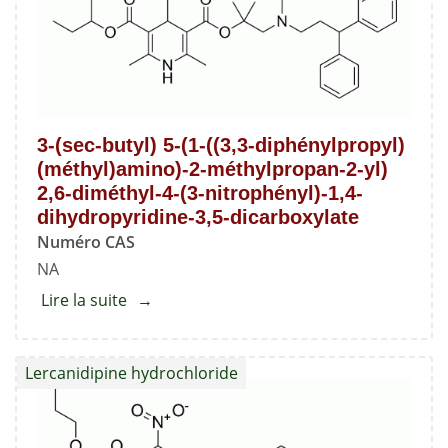
méthyl
2,6-
diméthyl-
4-
(3-
3-(sec-butyl) 5-(1-((3,3-diphénylpropyl)
nitrophényl)-1,4-
(méthyl)amino)-2-méthylpropan-2-yl)
dihydropyridine-
2,6-diméthyl-4-(3-nitrophényl)-1,4-
3,5-
dihydropyridine-3,5-dicarboxylate
dicarboxylate
Numéro CAS
NA
Lire la suite
about
3-
(sec-
Lercanidipine hydrochloride
butyl)
5-
(1-