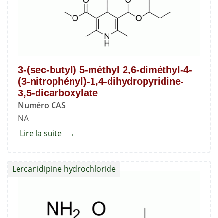
3,5-
dicarboxylate
de
di-
sec-
3-(sec-butyl) 5-méthyl 2,6-diméthyl-4-
butyle
(3-nitrophényl)-1,4-dihydropyridine-
3,5-dicarboxylate
Numéro CAS
NA
Lire la suite
about
3-
(sec-
Lercanidipine hydrochloride
butyl)
5-
méthyl
2,6-