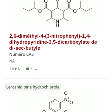
propyl
ester
2,6-diméthyl-4-(3-nitrophényl)-1,4-
dihydropyridine-3,5-dicarboxylate de
di-sec-butyle
Numéro CAS
NA
Lire la suite
about
2,6-
diméthyl-
Lercanidipine hydrochloride
4-
(3-
nitrophényl)-1,4-
dihydropyridine-