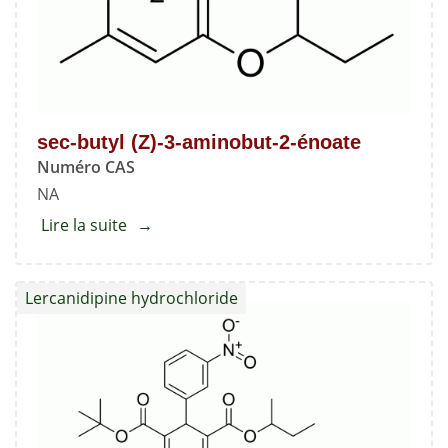
diméthyl-
4-
(3-
nitrophényl)-1,4-
dihydropyridine-
sec-butyl (Z)-3-aminobut-2-énoate
3,5-
Numéro CAS
dicarboxylate
NA
Lire la suite
about
sec-
butyl
Lercanidipine hydrochloride
(Z)-3-
aminobut-
2-
énoate