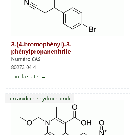
3-(4-bromophényl)-3-
phénylpropanenitrile
Numéro CAS
80272-04-4
Lire la suite
about
3-
(4-
Lercanidipine hydrochloride
bromophényl)-3-
phénylpropanenitrile