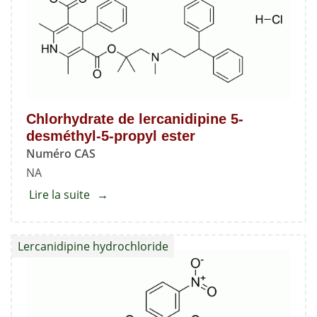
((3,3-
diphénylpropyl)
(méthyl)amino)-2-
méthylpropan-
2-
yl)
Chlorhydrate de lercanidipine 5-
2,6-
desméthyl-5-propyl ester
diméthyl-
Numéro CAS
4-
NA
(3-
Lire la suite
about
nitrophényl)-1,4-
Chlorhydrate
dihydropyridine-
de
3,5-
Lercanidipine hydrochloride
lercanidipine
dicarboxylate
5-
desméthyl-
5-