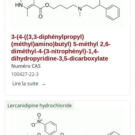
dihydropyridine-
3,5-
dicarboxylique
3-(4-((3,3-diphénylpropyl)
(méthyl)amino)butyl) 5-méthyl 2,6-
diméthyl-4-(3-nitrophényl)-1,4-
dihydropyridine-3,5-dicarboxylate
Numéro CAS
100427-22-3
Lire la suite
about
3-
(4-
Lercanidipine hydrochloride
((3,3-
diphénylpropyl)
(méthyl)amino)butyl)
5-