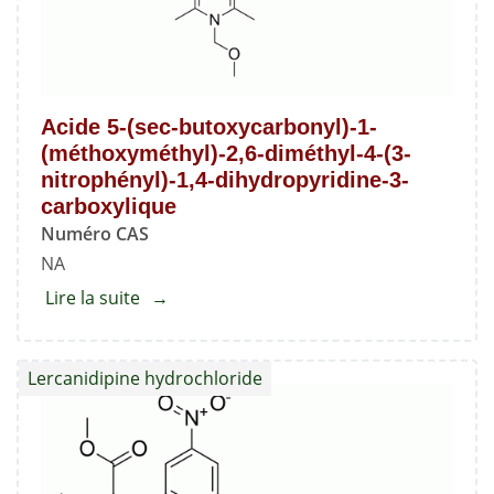
diméthyl-
4-
(3-
nitrophényl)-1,4-
Acide 5-(sec-butoxycarbonyl)-1-
dihydropyridine-
(méthoxyméthyl)-2,6-diméthyl-4-(3-
3,5-
nitrophényl)-1,4-dihydropyridine-3-
dicarboxylate
carboxylique
Numéro CAS
NA
Lire la suite
about
Acide
5-
Lercanidipine hydrochloride
(sec-
butoxycarbonyl)-1-
(méthoxyméthyl)-2,6-
diméthyl-