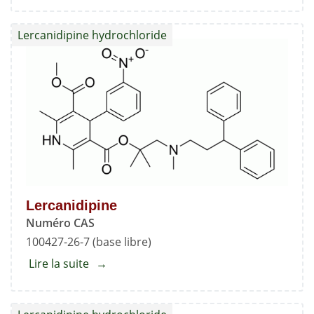
N-
Desméthyl
Lercanidipine hydrochloride
N-
Nitroso
Lercanidipine
EP
Impureté
C
Lercanidipine
Numéro CAS
100427-26-7 (base libre)
Lire la suite
about
Lercanidipine