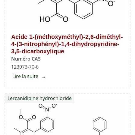
Acide 1-(méthoxyméthyl)-2,6-diméthyl-
4-(3-nitrophényl)-1,4-dihydropyridine-
3,5-dicarboxylique
Numéro CAS
123973-70-6
Lire la suite
about
Acide
1-
Lercanidipine hydrochloride
(méthoxyméthyl)-2,6-
diméthyl-
4-
(3-
nitrophényl)-1,4-