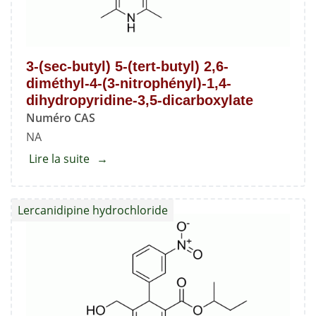
3-(sec-butyl) 5-(tert-butyl) 2,6-
diméthyl-4-(3-nitrophényl)-1,4-
dihydropyridine-3,5-dicarboxylate
Numéro CAS
NA
Lire la suite
about
3-
(sec-
Lercanidipine hydrochloride
butyl)
5-
(tert-
butyl)
2,6-
diméthyl-