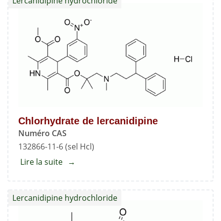
Lercanidipine hydrochloride
Chlorhydrate de lercanidipine
Numéro CAS
132866-11-6 (sel Hcl)
Lire la suite
about
Chlorhydrate
de
Lercanidipine hydrochloride
lercanidipine