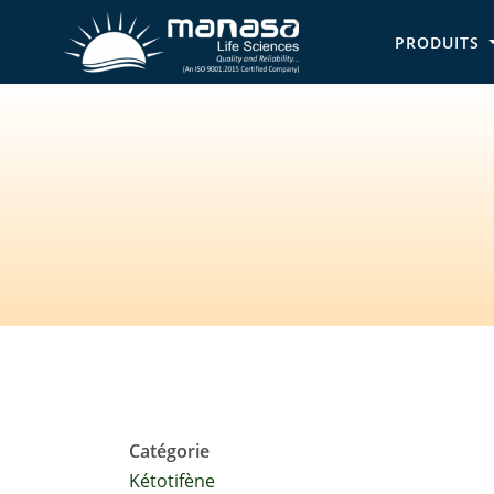
Skip
PRODUITS
to
Main na
main
content
Catégorie
Kétotifène