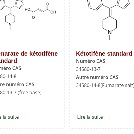
marate de kétotifène
Kétotifène standard
andard
Numéro CAS
méro CAS
34580-13-7
80-14-8
Autre numéro CAS
re numéro CAS
34580-14-8(Fumarate salt
80-13-7 (free base)
e la suite
about
Lire la suite
about
Fumarate
Kétotifène
de
standard