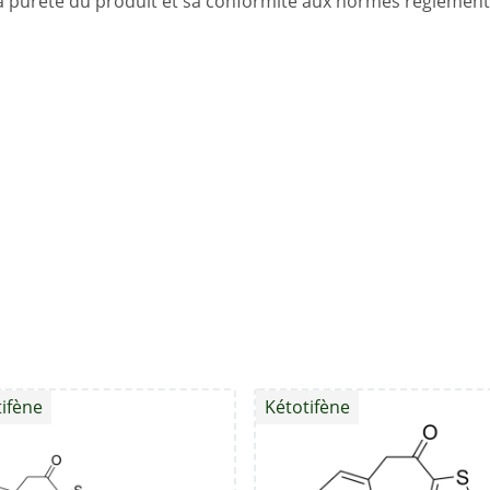
 la pureté du produit et sa conformité aux normes réglement
ifène
Kétotifène