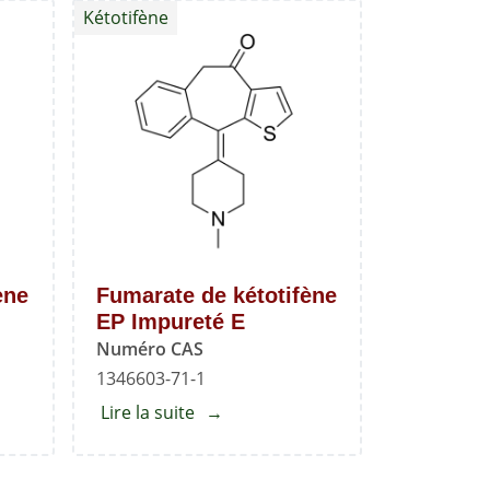
Kétotifène
kétotifène
EP
Impureté
B
ène
Fumarate de kétotifène
EP Impureté E
Numéro CAS
1346603-71-1
Lire la suite
about
Fumarate
de