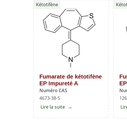
Kétotifène
Kétot
l'identification
des
pics
(CRS)
Fumarate de kétotifène
Fu
EP Impureté A
EP
Numéro CAS
Nu
4673-38-5
126
Lire la suite
about
Lir
Fumarate
de