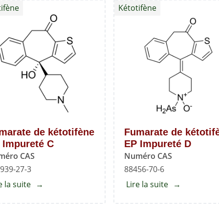
ifène
Kétotifène
kétotifène
standard
marate de kétotifène
Fumarate de kétotif
 Impureté C
EP Impureté D
méro CAS
Numéro CAS
939-27-3
88456-70-6
e la suite
about
Lire la suite
about
Fumarate
Fumarate
de
de