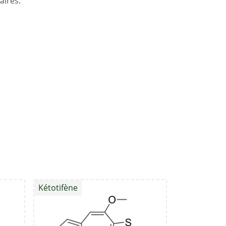
aires.
Kétotifène