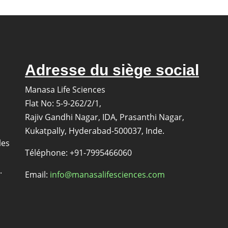
kétotifène
kétotifène
EP
EP
Impureté
Impureté
C
D
Adresse du siège social
Manasa Life Sciences
Flat No: 5-9-262/2/1,
Rajiv Gandhi Nagar, IDA, Prasanthi Nagar,
Kukatpally, Hyderabad-500037, Inde.
les
Téléphone: +91-7995466060
.
Email:
info@manasalifesciences.com