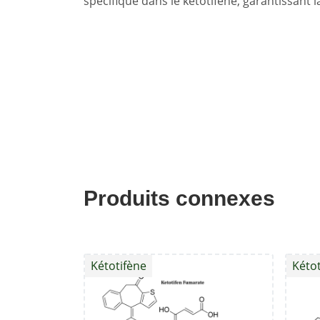
spécifique dans le kétotifène, garantissant
Produits connexes
Kétotifène
Kétot