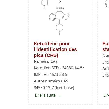
Kétotifène pour
Fu
l'identification des
st
pics (CRS)
Nu
Numéro CAS
345
Ketotifen STD - 34580-14-8 :
Aut
IMP - A - 4673-38-5
345
Autre numéro CAS
34580-13-7 (free base)
Lire la suite
about
Lir
Kétotifène
pour