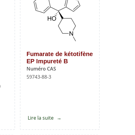
Fumarate de kétotifène
EP Impureté B
Numéro CAS
59743-88-3
)
Lire la suite
about
Fumarate
de