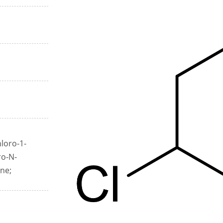
hloro-1-
ro-N-
ne;