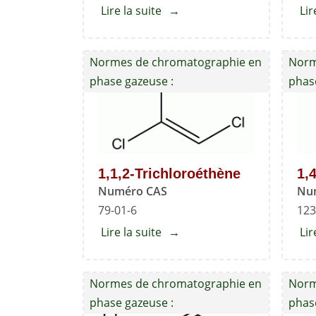
Lire la suite
about
Lir
Mélange
de
Normes de chromatographie en
Norm
solvants
phase gazeuse :
phas
résiduels
-
Norme
de
référence
1,1,2-Trichloroéthène
1,
USP
Numéro CAS
Nu
de
79-01-6
123
classe
Lire la suite
about
Lir
1
1,1,2-
Trichloroéthène
Normes de chromatographie en
Norm
phase gazeuse :
phas
Ét