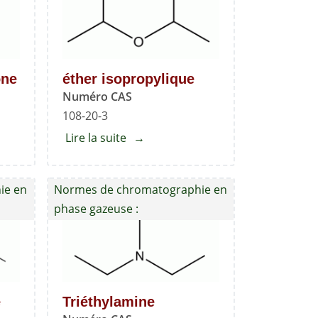
one
éther isopropylique
Numéro CAS
108-20-3
Lire la suite
about
pylcétone
éther
isopropylique
ie en
Normes de chromatographie en
phase gazeuse :
e
Triéthylamine