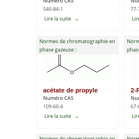
Numéro CAS
Nu
540-84-1
77-
Lire la suite
about
Lir
Isooctane
Normes de chromatographie en
Norm
phase gazeuse :
phas
acétate de propyle
2-
Numéro CAS
Nu
109-60-4
67-
Lire la suite
about
Lir
acétate
de
Normes de chromatographie en
Norm