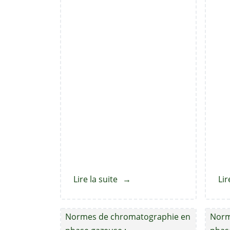
Lire la suite
about
Lir
tétrachlorure
de
Normes de chromatographie en
Norm
carbone