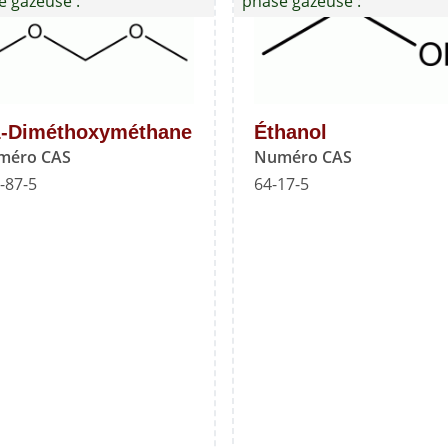
e gazeuse :
phase gazeuse :
classe
2
-
Mélange
C
1-Diméthoxyméthane
Éthanol
-
méro CAS
Numéro CAS
Norme
-87-5
64-17-5
de
référence
USP