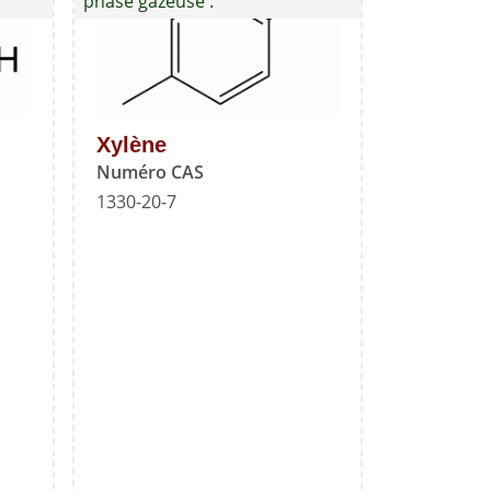
phase gazeuse :
classe
2
-
Mélange
B
Xylène
-
Numéro CAS
Norme
1330-20-7
de
référence
USP