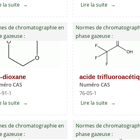
e la suite
about
Lire la suite
about
1,1-
Éthanol
Diméthoxyméthane
es de chromatographie en
Normes de chromatograph
e gazeuse :
phase gazeuse :
4-dioxane
acide trifluoroacéti
méro CAS
Numéro CAS
-91-1
76-05-1
e la suite
about
Lire la suite
about
1,4-
acide
dioxane
trifluoroacét
es de chromatographie en
Normes de chromatograph
e gazeuse :
phase gazeuse :
her de pétrole