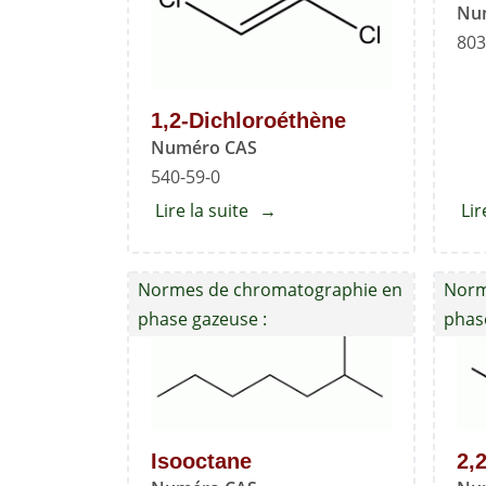
Nu
803
1,2-Dichloroéthène
Numéro CAS
540-59-0
Lire la suite
about
Lir
1,2-
Dichloroéthène
Normes de chromatographie en
Norm
phase gazeuse :
phas
Isooctane
2,