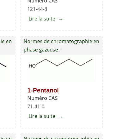
Numéro CAS
121-44-8
Lire la suite
about
Triéthylamine
ane
ie en
Normes de chromatographie en
phase gazeuse :
1-Pentanol
Numéro CAS
71-41-0
Lire la suite
about
1-
Pentanol
ie en
Normes de chromatographie en