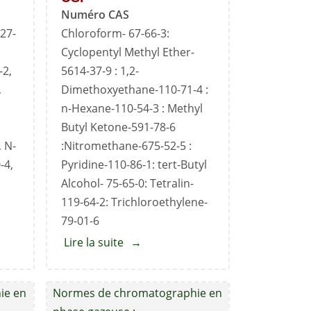
Numéro CAS
27-
Chloroform- 67-66-3:
Cyclopentyl Methyl Ether-
-2,
5614-37-9 : 1,2-
,
Dimethoxyethane-110-71-4 :
n-Hexane-110-54-3 : Methyl
Butyl Ketone-591-78-6
 N-
:Nitromethane-675-52-5 :
-4,
Pyridine-110-86-1: tert-Butyl
Alcohol- 75-65-0: Tetralin-
119-64-2: Trichloroethylene-
79-01-6
Lire la suite
about
Solvants
résiduels
ie en
Normes de chromatographie en
de