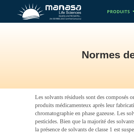
Skip
PRODUITS
to
Main na
main
content
Normes de
Breadcrum
Les solvants résiduels sont des composés org
produits médicamenteux après leur fabricati
chromatographie en phase gazeuse. Les solva
pesticides. Bien que la majorité des solvant
la présence de solvants de classe 1 est suspec