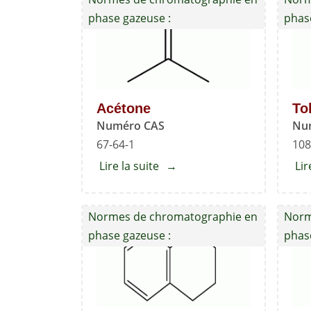
propyle
phase gazeuse :
phas
Acétone
To
Numéro CAS
Nu
67-64-1
108
Lire la suite
about
Lir
Acétone
Normes de chromatographie en
Norm
phase gazeuse :
phas