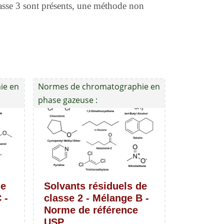
 classe 3 sont présents, une méthode non
ie en
Normes de chromatographie en
phase gazeuse :
de
Solvants résiduels de
 -
classe 2 - Mélange B -
Norme de référence
USP