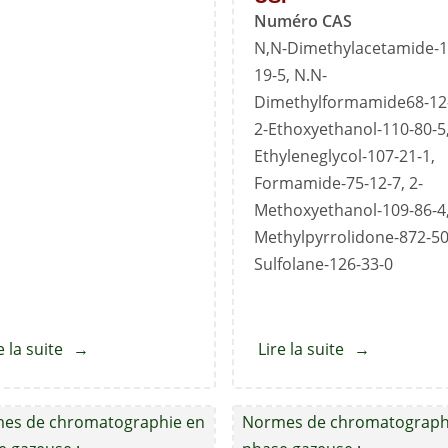
Numéro CAS
N,N-Dimethylacetamide-1
19-5, N.N-
Dimethylformamide68-12
2-Ethoxyethanol-110-80-5
Ethyleneglycol-107-21-1,
Formamide-75-12-7, 2-
Methoxyethanol-109-86-4,
Methylpyrrolidone-872-50
Sulfolane-126-33-0
e la suite
about
Lire la suite
about
1,2-
Solvants
Dichloroéthane
résiduels
es de chromatographie en
Normes de chromatograph
de