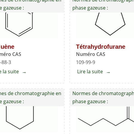
e gazeuse :
phase gazeuse :
luène
Tétrahydrofurane
méro CAS
Numéro CAS
-88-3
109-99-9
e la suite
about
Lire la suite
about
Toluène
Tétrahydrofu
es de chromatographie en
Normes de chromatograph
e gazeuse :
phase gazeuse :