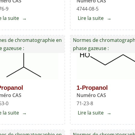
méro CAS
Numéro CAS
76-9
4744-08-5
e la suite
about
Lire la suite
about
2,2-
1,1-
diméthoxypropane
diéthoxyprop
es de chromatographie en
Normes de chromatograph
e gazeuse :
phase gazeuse :
Propanol
1-Propanol
méro CAS
Numéro CAS
63-0
71-23-8
e la suite
about
Lire la suite
about
2-
1-
Propanol
Propanol
es de chromatographie en
Normes de chromatograph