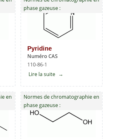
phase gazeuse :
Pyridine
Numéro CAS
110-86-1
Lire la suite
about
rane
Pyridine
ie en
Normes de chromatographie en
phase gazeuse :