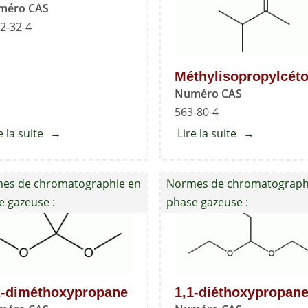
méro CAS
2-32-4
Méthylisopropylcét
Numéro CAS
563-80-4
e la suite
about
Lire la suite
about
Éther
Méthylisopro
de
es de chromatographie en
Normes de chromatograph
pétrole
e gazeuse :
phase gazeuse :
2-diméthoxypropane
1,1-diéthoxypropan