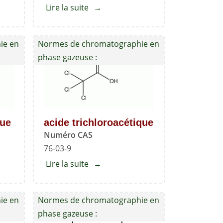
Lire la suite
about
Xylène
ie en
Normes de chromatographie en
phase gazeuse :
que
acide trichloroacétique
Numéro CAS
76-03-9
Lire la suite
about
acide
ique
trichloroacétique
ie en
Normes de chromatographie en
phase gazeuse :