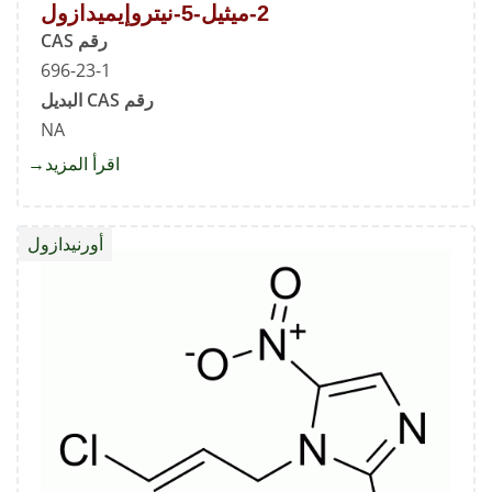
2-ميثيل-5-نيتروإيميدازول
رقم CAS
696-23-1
رقم CAS البديل
NA
اقرأ المزيد
about
2-
أورنيدازول
نيتروإي