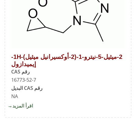
2-ميثيل-5-نيترو-1-(2-أوكسيرانيل ميثيل)-1H-
إيميدازول
رقم CAS
16773-52-7
رقم CAS البديل
NA
اقرأ المزيد
about
2-