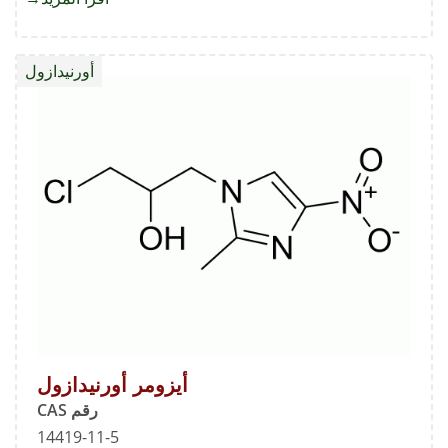
أورنيدا
ستاندر
أورنيدازول
أيزومر أورنيدازول
رقم CAS
14419-11-5