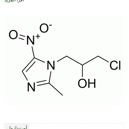
الصورة
أورنيدازول