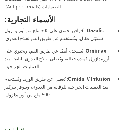
للطفيليات (Antiprotozoals).
الأسماء التجارية:
Dazolic
: أقراص تحتوي على 500 ملغ من أورنيدازول
كمكوّن فعّال، وتُستخدم عن طريق الفم لعلاج العدوى.
Ornimax
: يُستخدم أيضًا عن طريق الفم، ويحتوي على
أورنيدازول كمادة فعالة، ويُعطى لعلاج العدوى الناتجة بعد
العمليات الجراحية.
Ornida IV Infusion
: يُعطى عن طريق الوريد ويُستخدم
بعد العمليات الجراحية للوقاية من العدوى، ويتوفر بتركيز
500 ملغ من أورنيدازول.
اقرأ المزيد