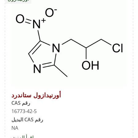
أورنيدازول ستاندرد
رقم CAS
16773-42-5
رقم CAS البديل
NA
اقرأ المزيد
about