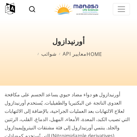
p
o
n
t
أورنيدازول
Breadcrumb
معايير API
شوائب
HOME
أورنيدازول هو دواء مضاد حيوي يساعد الجسم على مكافحة
العدوى الناتجة عن البكتيريا والطفيليات. يُستخدم أورنيدازول
لعلاج الالتهابات بعد العمليات الجراحية، بالإضافة إلى الالتهابات
التي تصيب الكبد، المعدة، الأمعاء، المهبل، الدماغ، القلب، الرئتين
والجلد. ينتمي أورنيدازول إلى فئة مشتقات النيتروإيميدازول
(Nitroimidazole derivatives) التي تُستخدم كمضادات