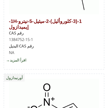
1-(3-كلوروأليل)-2-ميثيل-5-نيترو-1H-
إيميدازول
رقم CAS
1384752-15-1
رقم CAS البديل
NA
اقرأ المزيد
about
1-
(3-
أورنيدازول
إيميداز