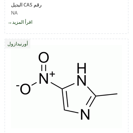
رقم CAS البديل
NA
اقرأ المزيد
about
أيزومر
أورنيدا
أورنيدازول