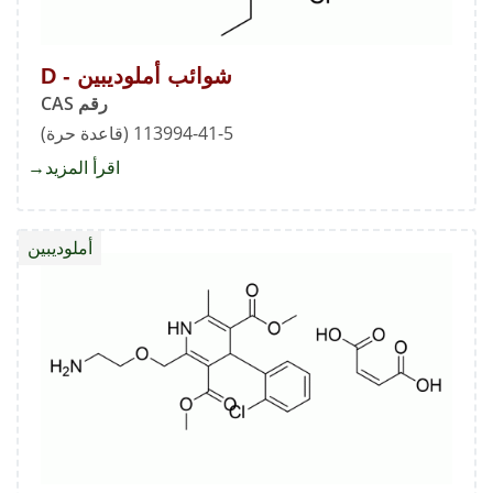
شوائب أملوديبين - D
رقم CAS
113994-41-5 (قاعدة حرة)
اقرأ المزيد
about
شوائب
أملوديب
أملوديبين
-
D