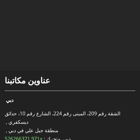
عناوين مكاتبنا
دبي
الشقة رقم 209، المبنى رقم 224، الشارع رقم 10، حدائق
ديسكفري ,
منطقة جبل علي في دبي ,
دبي. متحرك :
+971 526266371