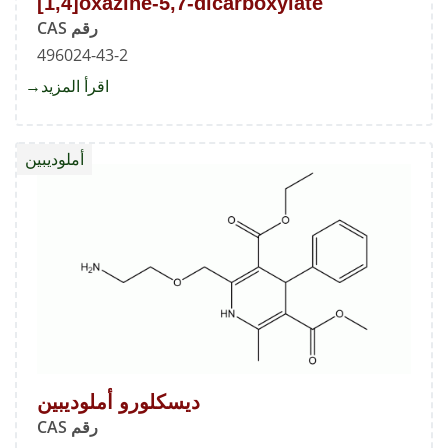
[1,4]oxazine-5,7-dicarboxylate
رقم CAS
496024-43-2
اقرأ المزيد
about
5-
Ethyl
أملوديبين
7-
ethyl
6-
(2-
yl)-8-
ethyl-
,4,6,7-
hydro-
2H-
ديسكلورو أملوديبين
nzo[b]
رقم CAS
azine-