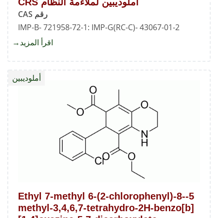
أملوديبين لملاءمة النظام CRS
رقم CAS
IMP-B- 721958-72-1: IMP-G(RC-C)- 43067-01-2
اقرأ المزيد
about
أملوديب
لملاءم
أملوديبين
النظام
CRS
5-Ethyl 7-methyl 6-(2-chlorophenyl)-8-
methyl-3,4,6,7-tetrahydro-2H-benzo[b]