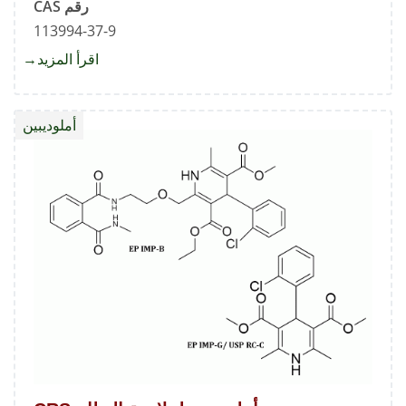
رقم CAS
113994-37-9
اقرأ المزيد
about
3-
O-
أملوديبين
ديسميث
أملوديب