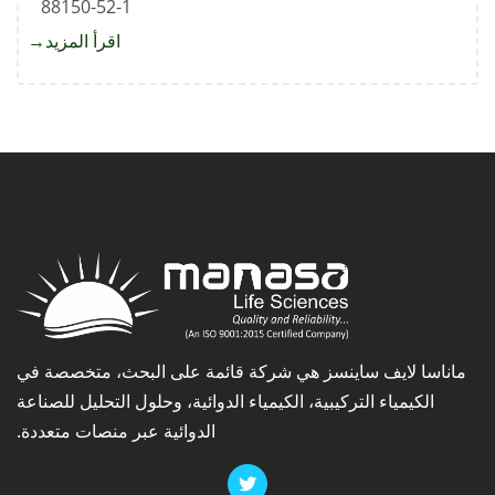
88150-52-1
5,7-
اقرأ المزيد
about
xylate
ديسكلو
أملوديب
ماناسا لايف ساينسز هي شركة قائمة على البحث، متخصصة في
الكيمياء التركيبية، الكيمياء الدوائية، وحلول التحليل للصناعة
الدوائية عبر منصات متعددة.