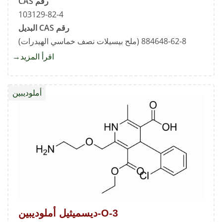
رقم CAS
103129-82-4
رقم CAS البديل
884648-62-8 (ملح بيسيلات نصف خماسي الهيدرات)
اقرأ المزيد
about
(S)-
أملوديب
أملوديبين
3-O-ديسميثيل أملوديبين