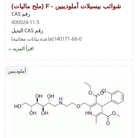
شوائب بيسيلات أملوديبين - F (ملح ماليات)
رقم CAS
400024-11-5
رقم CAS البديل
140171-66-0(قاعدة بيانات مجانية)
اقرأ المزيد
about
شوائب
بيسيلا
أملوديبين
أملوديب
-
F
(ملح
ماليات