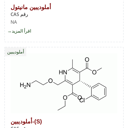
أملوديبين مانيتول
رقم CAS
NA
اقرأ المزيد
about
أملوديب
مانيتول
أملوديبين
(S)-أملوديبين