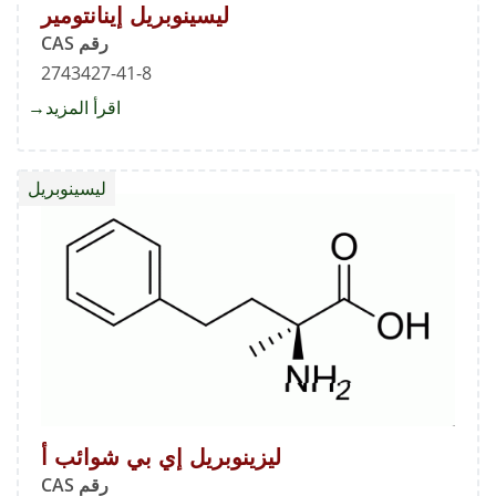
ليسينوبريل إينانتومير
رقم CAS
2743427-41-8
اقرأ المزيد
about
ليسينو
إينانتوم
ليسينوبريل
ليزينوبريل إي بي شوائب أ
رقم CAS