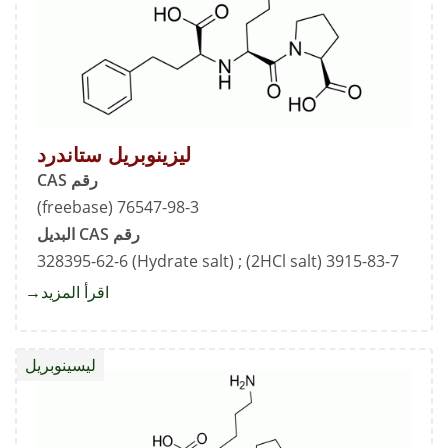
ليزينوبريل ستاندرد
رقم CAS
76547-98-3 (freebase)
رقم CAS البديل
3915-83-7 (2HCl salt) ; 328395-62-6 (Hydrate salt)
اقرأ المزيد
about
ليزينوب
ستاندر
ليسينوبريل