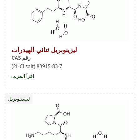
ليزينوبريل ثنائي الهيدرات
رقم CAS
83915-83-7 (2HCl salt)
اقرأ المزيد
about
ليزينوب
ثنائي
ليسينوبريل
الهيدر