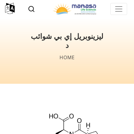
p
o
n
t
ليزينوبريل إي بي شوائب
د
Breadcrumb
HOME