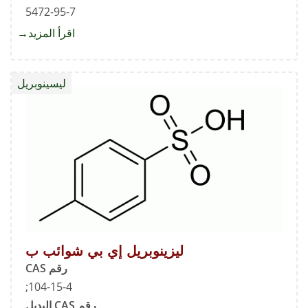
5472-95-7
اقرأ المزيد
about
ليزينوب
إي
ليسينوبريل
بي
شوائب
أ
ليزينوبريل إي بي شوائب ب
رقم CAS
104-15-4;
رقم CAS البديل