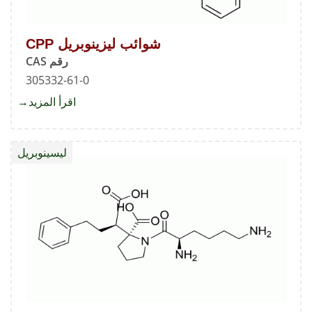
شوائب ليزينوبريل CPP
رقم CAS
305332-61-0
اقرأ المزيد
about
شوائب
ليزينوب
ليسينوبريل
CPP