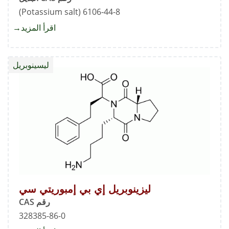
6106-44-8 (Potassium salt)
اقرأ المزيد
about
ليزينوب
إي
ليسينوبريل
بي
شوائب
ب
ليزينوبريل إي بي إمبوريتي سي
رقم CAS
328385-86-0