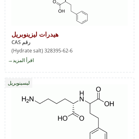
هيدرات ليزينوبريل
رقم CAS
328395-62-6 (Hydrate salt)
اقرأ المزيد
about
هيدرات
ليزينوب
ليسينوبريل