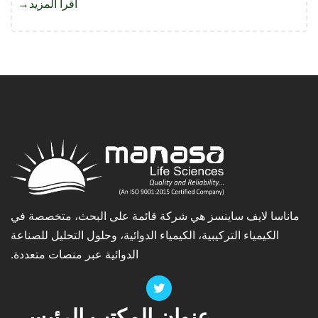
اقرأ المزيد
about
ليزينوب
إي
بي
إمبوري
سي
ماناسا لايف ساينسز هي شركة قائمة على البحث، متخصصة في
الكيمياء التركيبية، الكيمياء الدوائية، وحلول التحليل للصناعة
الدوائية عبر منصات متعددة.
عنوان المكتب الرئيسي