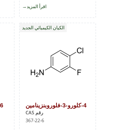
اقرأ المزيد
about
1-
Bromo-
الكيان الكيميائي الجديد
3-
loropropane
4-كلورو-3-فلوروبنزينامين
رقم CAS
367-22-6