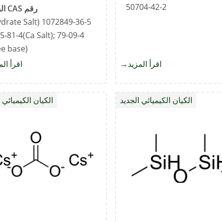
50704-42-2
رقم CAS البديل
5-81-4(Ca Salt); 79-09-4
ee base)
اقرأ المزيد
about
اقرأ الم
2-
كلورو-3-
الكيان الكيميائي الجديد
الكيان الكيميائي 
هيدروكسي
بروب-2-
إينال