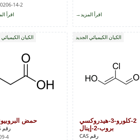
0206-14-2
اقرأ المزيد
about
اقرأ الم
6-
أسيتوكسي-4-
الكيان الكيميائي الجديد
الكيان الكيميائي 
كلورو-7-
ميثوكسيكوينازولين
2-كلورو-3-هيدروكسي
حمض البروبيون
بروب-2-إينال
رقم CAS
رقم CAS
09-4