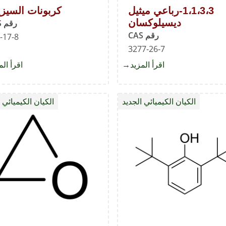
1،1،3،3-رباعي ميثيل
كربونات السيزي
ديسيلوكسان
رقم CAS
رقم CAS
-17-8
3277-26-7
اقرأ المزيد
about
اقرأ الم
1،1،3،3-
رباعي
الكيان الكيميائي الجديد
الكيان الكيميائي 
ميثيل
ديسيلوكسان