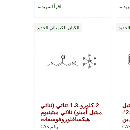
زيد
about
اقرأ المزيد
about
ميثانثيولات
4-
الصوديوم
(3-
الجديد
الكيان الكيميائي الجديد
propyl)morpholine
(4-(ميثيل
2-كلورو-1،3-ثنائي (ثنائي
سلفونيل)فينيل)-2،3'-
ميثيل أمينو) ثلاثي ميثينيوم
دين
هيكسافلوروفوسفات
رقم CAS