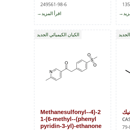
249561-98-6
135
زيد
about
اقرأ المزيد
about
2-
6'-
ميثيل-3-
كلورو-1،3-
الجديد
الكيان الكيميائي الجديد
(4-
ثنائي
(ميثيل
(ثنائي
سلفونيل)فينيل)-2،3'-
ميثيل
بيبيريدين
أمينو)
ثلاثي
ميثينيوم
هيكسافلوروفوسفات
يك
2-(4-Methanesulfonyl-
phenyl)-1-(6-methyl-
pyridin-3-yl)-ethanone
79-