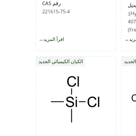
رقم CAS
221615-75-4
1072849-36-5 (Hydrate Salt);
407
(Fr
زيد
about
اقرأ المزيد
about
حمض
2-
البروبيونيك
(4-
الجديد
الكيان الكيميائي الجديد
Methanesulfonyl-
phenyl)-1-
(6-
methyl-
pyridin-
3-
yl)-
ethanone