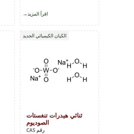
اقرأ المزيد
about
4-
كلورو-3-
الكيان الكيميائي الجديد
فلوروبنزينامين
ثنائي هيدرات تنغستات
الصوديوم
رقم CAS