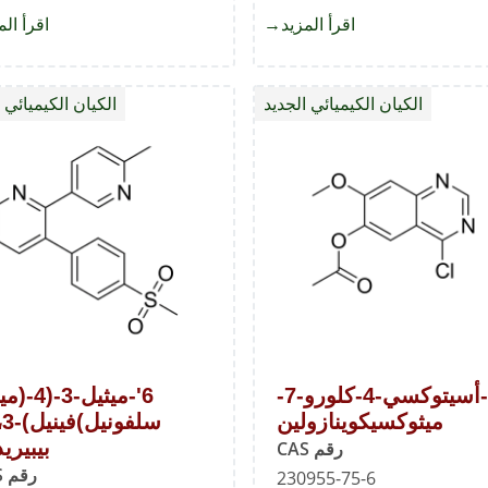
اقرأ المزيد
about
اقرأ الم
4-
Chloro-
الكيان الكيميائي الجديد
الكيان الكيميائي 
7-
hydroxy-
ch
6-
methoxyquinoline-
3-
carbonitrile
6-أسيتوكسي-4-كلورو-7-
6'-ميثيل-3-
ميثوكسيكوينازولين
بيبيري
رقم CAS
رقم CAS
230955-75-6