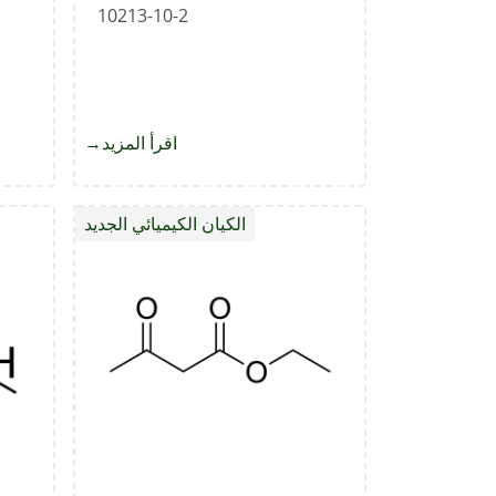
10213-10-2
اقرأ المزيد
about
ثنائي
هيدرات
الكيان الكيميائي الجديد
تنغستات
الصوديوم