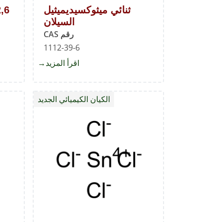
ثنائي ميثوكسيديميثيل
2,6-ثنائي-ثالثي-بو
السيلان
رقم CAS
1112-39-6
اقرأ المزيد
about
ثنائي
ميثوكسيديميثي
الكيان الكيميائي الجديد
السيلان