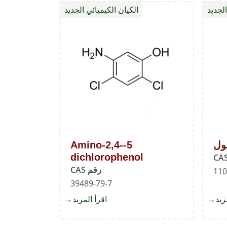
الجديد
الكيان الكيميائي الجديد
5-Amino-2,4-
dichlorophenol
رقم CAS
110
39489-79-7
زيد
about
اقرأ المزيد
about
5-
2-
إيثوكسي
Amino-