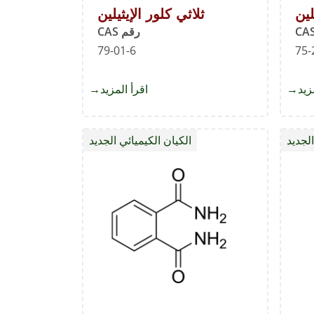
لين
ثلاثي كلور الإيثيلين
رقم CAS
79-01-6
75-
زيد
about
اقرأ المزيد
about
أكسيد
ثلاثي
الإيثيلين
كلور
الجديد
الكيان الكيميائي الجديد
الإيثيلين