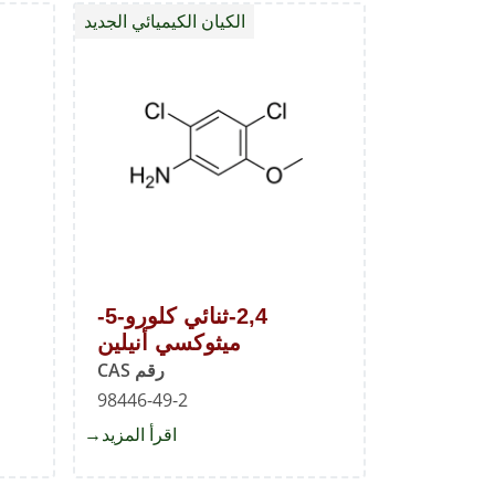
الكيان الكيميائي الجديد
2,4-ثنائي كلورو-5-
ميثوكسي أنيلين
رقم CAS
98446-49-2
اقرأ المزيد
about
2,4-
ثنائي